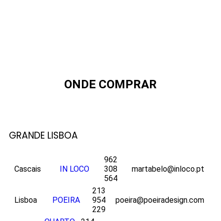
ONDE COMPRAR
GRANDE LISBOA
962
Cascais
IN LOCO
308
martabelo@inloco.pt
564
213
Lisboa
POEIRA
954
poeira@poeiradesign.com
229